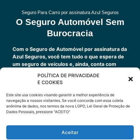
Seguro Para Carro por assinatura Azul Seguros
O Seguro Automóvel Sem
Burocracia
Com o Seguro de Automóvel por assinatura da
Azul Seguros, você tem tudo o que espera de
um seguro de veículos e, ainda, conta com
outros benefícios disponíveis 24h.
POLÍTICA DE PRIVACIDADE
Você tem um seguro completo com a garantia
E COOKIES
de uma empresa sólida que faz parte do grupo
Porto Seguro.
Este site usa cookies visando garantir a melhor experiência de
navegação a nossos visitantes. Se você concorda com essa coleta
anônima de dados, nos termos da nova LGPD, Lei Geral de Proteção de
Dados Pessoais, pressione "ACEITO"
Cote Agora
Aceitar