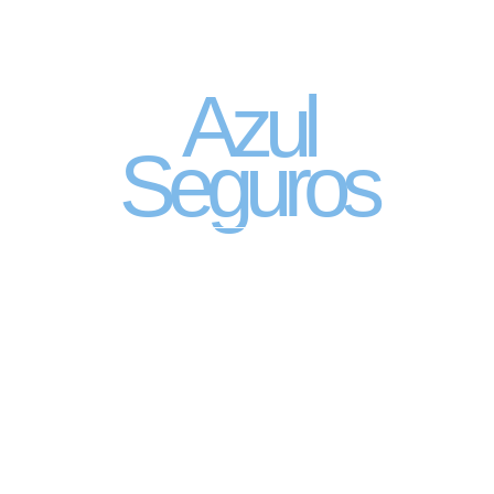
Seguro Automóvel
por assinatura
Azul
Seguros
SEGURO DE CARRO 100% DIGITAL COM
A QUALIDADE DO GRUPO SEGURADOR
PORTO SEGURO
Pagamento mês à mês
no cartão de crédito