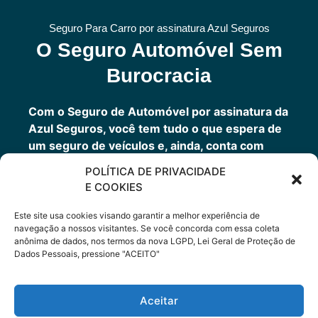
Seguro Para Carro por assinatura Azul Seguros
O Seguro Automóvel Sem
Burocracia
Com o Seguro de Automóvel por assinatura da
Azul Seguros, você tem tudo o que espera de
um seguro de veículos e, ainda, conta com
outros benefícios disponíveis 24h.
POLÍTICA DE PRIVACIDADE
Você tem um seguro completo com a garantia
E COOKIES
de uma empresa sólida que faz parte do grupo
Porto Seguro.
Este site usa cookies visando garantir a melhor experiência de
navegação a nossos visitantes. Se você concorda com essa coleta
anônima de dados, nos termos da nova LGPD, Lei Geral de Proteção de
Dados Pessoais, pressione "ACEITO"
Cote Agora
Aceitar