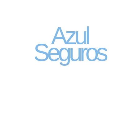
Seguro Automóvel
por assinatura
Azul
Seguros
SEGURO DE CARRO 100% DIGITAL COM
A QUALIDADE DO GRUPO SEGURADOR
PORTO SEGURO
Pagamento mês à mês
no cartão de crédito