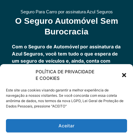
Seguro Para Carro por assinatura Azul Seguros
O Seguro Automóvel Sem
Burocracia
Com o Seguro de Automóvel por assinatura da
Azul Seguros, você tem tudo o que espera de
um seguro de veículos e, ainda, conta com
outros benefícios disponíveis 24h.
POLÍTICA DE PRIVACIDADE
Você tem um seguro completo com a garantia
E COOKIES
de uma empresa sólida que faz parte do grupo
Porto Seguro.
Este site usa cookies visando garantir a melhor experiência de
navegação a nossos visitantes. Se você concorda com essa coleta
anônima de dados, nos termos da nova LGPD, Lei Geral de Proteção de
Dados Pessoais, pressione "ACEITO"
Cote Agora
Aceitar