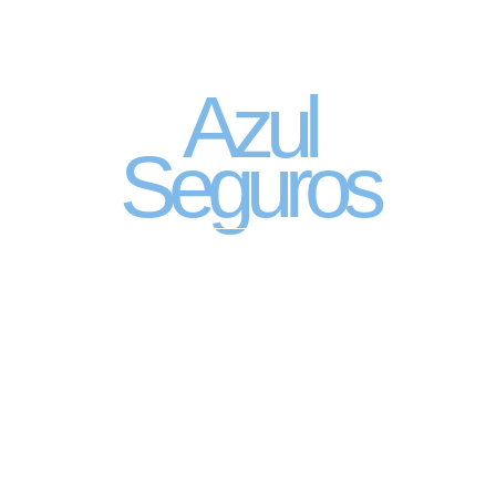
Seguro Automóvel
por assinatura
Azul
Seguros
SEGURO DE CARRO 100% DIGITAL COM
A QUALIDADE DO GRUPO SEGURADOR
PORTO SEGURO
Pagamento mês à mês
no cartão de crédito