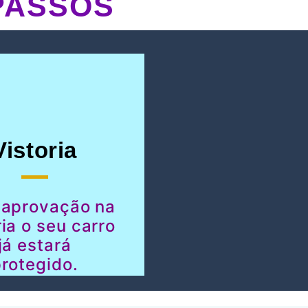
PASSOS
Vistoria
 aprovação na
ria o seu carro
já estará
rotegido.