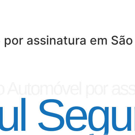
 por assinatura em São
 Automóvel por ass
ul Segu