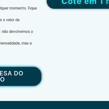
“Cote em 1 
alquer momento. Fique
 o valor da
s: não devolvemos o
mensalidade, mas a
ESA DO
RO