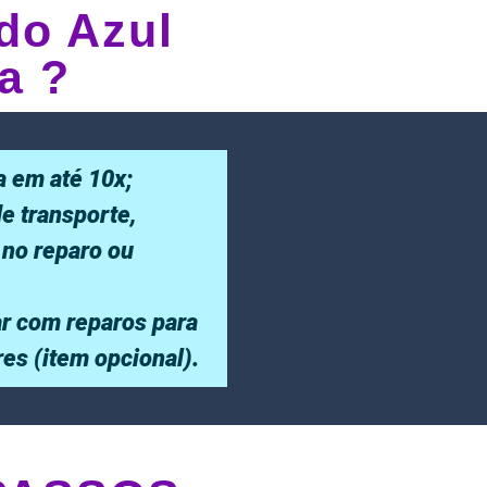
do Azul
a ?
a em até 10x;
de transporte,
 no reparo ou
r com reparos para
ores (item opcional).