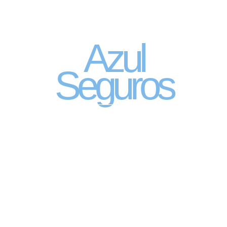
Seguro Automóvel
por assinatura
Azul
Seguros
SEGURO DE CARRO 100% DIGITAL COM
A QUALIDADE DO GRUPO SEGURADOR
PORTO SEGURO
Pagamento mês à mês
no cartão de crédito