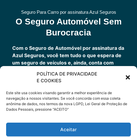
Seguro Para Carro por assinatura Azul Seguros
O Seguro Automóvel Sem
Burocracia
Com o Seguro de Automóvel por assinatura da
Azul Seguros, você tem tudo o que espera de
um seguro de veículos e, ainda, conta com
outros benefícios disponíveis 24h.
POLÍTICA DE PRIVACIDADE
Você tem um seguro completo com a garantia
E COOKIES
de uma empresa sólida que faz parte do grupo
Porto Seguro.
Este site usa cookies visando garantir a melhor experiência de
navegação a nossos visitantes. Se você concorda com essa coleta
anônima de dados, nos termos da nova LGPD, Lei Geral de Proteção de
Dados Pessoais, pressione "ACEITO"
Cote Agora
Aceitar