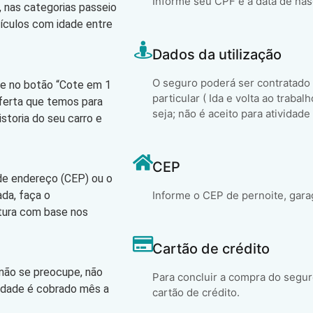
Informe seu CPF e a data de na
 nas categorias passeio
eículos com idade entre
Dados da utilização
O seguro poderá ser contratado
que no botão “Cote em 1
particular ( Ida e volta ao trabal
oferta que temos para
seja; não é aceito para atividade
storia do seu carro e
CEP
 de endereço (CEP) ou o
ada, faça o
Informe o CEP de pernoite, gara
atura com base nos
Cartão de crédito
 não se preocupe, não
Para concluir a compra do segur
lidade é cobrado mês a
cartão de crédito.