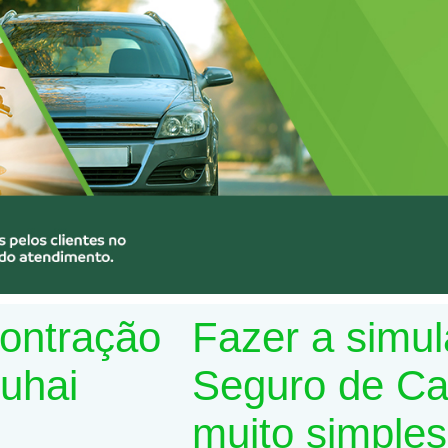
contração
Fazer a simu
Suhai
Seguro de Car
muito simples