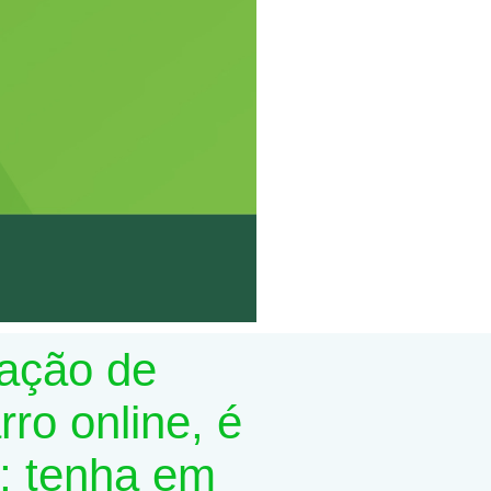
lação de
ro online, é
; tenha em