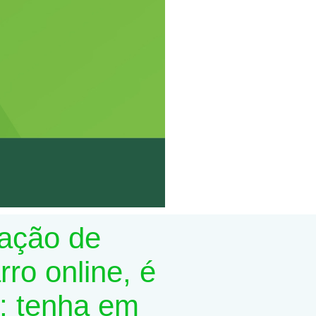
lação de
ro online, é
; tenha em