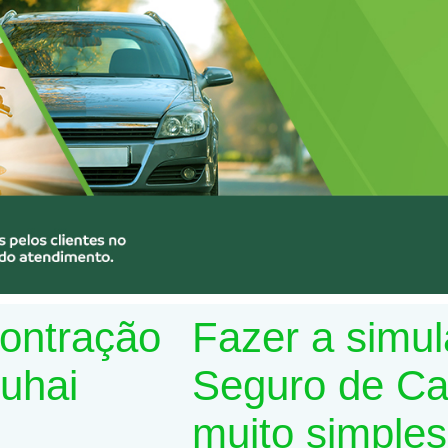
contração
Fazer a simu
Suhai
Seguro de Car
muito simples