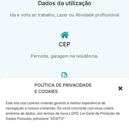
Dados da utilização
Ida e volta ao trabalho, Lazer ou Atividade profissional
CEP
Pernoite, garagem na residência.
Se Renovação de Seguro
POLÍTICA DE PRIVACIDADE
E COOKIES
Em caso de renovação de seguro auto, informe a Cia atual, a
Este site usa cookies visando garantir a melhor experiência de
classe de bônus e a data de vencimento..
navegação a nossos visitantes. Se você concorda com essa coleta
anônima de dados, nos termos da nova LGPD, Lei Geral de Proteção de
Dados Pessoais, pressione "ACEITO"
Cote agora!