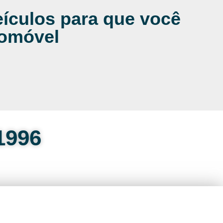
ículos para que você
tomóvel
1996
App