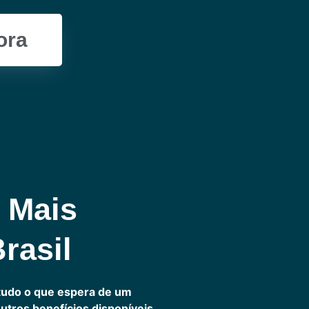
ora
 Mais
rasil
tudo o que espera de um
outros benefícios disponíveis