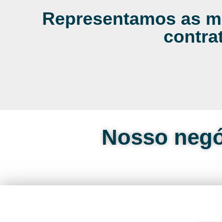
Representamos as me
contra
Nosso negó
Cote onlin