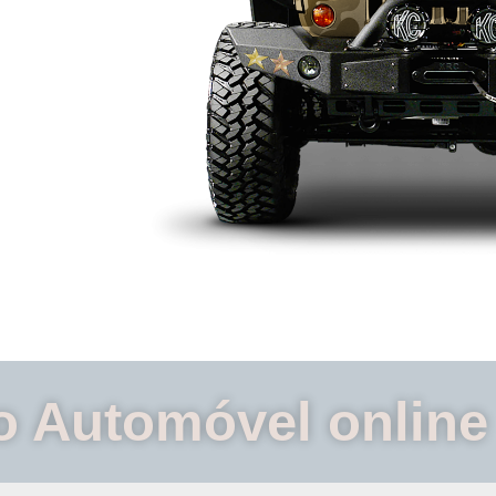
eguro
 seu
o Automóvel online