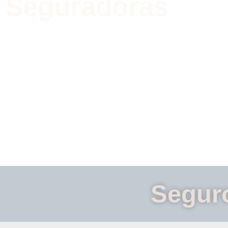
Seguradoras
Faça agora uma Simulação de S
Auto e economize no seguro do
veículo
Segur