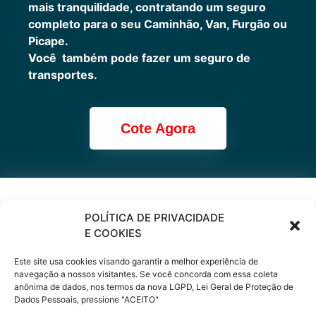
mais tranquilidade, contratando um seguro
completo para o seu Caminhão, Van, Furgão ou
Picape.
Você também pode fazer um seguro de
transportes.
Cote Agora
Cote online ou
POLÍTICA DE PRIVACIDADE
E COOKIES
peça via
Este site usa cookies visando garantir a melhor experiência de
WhatsApp
navegação a nossos visitantes. Se você concorda com essa coleta
anônima de dados, nos termos da nova LGPD, Lei Geral de Proteção de
Dados Pessoais, pressione "ACEITO"