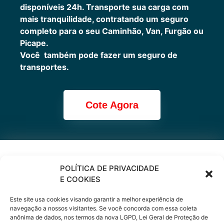
disponíveis 24h.
Transporte sua carga com
mais tranquilidade, contratando um seguro
completo para o seu Caminhão, Van, Furgão ou
Picape.
Você também pode fazer um seguro de
transportes.
Cote Agora
Cote online ou
POLÍTICA DE PRIVACIDADE
E COOKIES
peça via
Este site usa cookies visando garantir a melhor experiência de
WhatsApp
navegação a nossos visitantes. Se você concorda com essa coleta
anônima de dados, nos termos da nova LGPD, Lei Geral de Proteção de