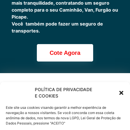
mais tranquilidade, contratando um seguro
completo para o seu Caminhão, Van, Furgão ou
Picape.
Você também pode fazer um seguro de
transportes.
Cote Agora
Cote online ou
POLÍTICA DE PRIVACIDADE
E COOKIES
peça via
Este site usa cookies visando garantir a melhor experiência de
WhatsApp
navegação a nossos visitantes. Se você concorda com essa coleta
anônima de dados, nos termos da nova LGPD, Lei Geral de Proteção de
Dados Pessoais, pressione "ACEITO"