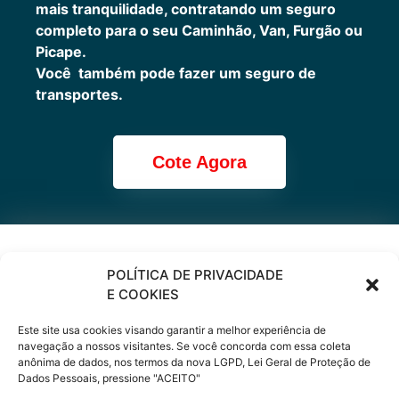
mais tranquilidade, contratando um seguro
completo para o seu Caminhão, Van, Furgão ou
Picape.
Você também pode fazer um seguro de
transportes.
Cote Agora
Cote online ou
POLÍTICA DE PRIVACIDADE
E COOKIES
peça via
Este site usa cookies visando garantir a melhor experiência de
WhatsApp
navegação a nossos visitantes. Se você concorda com essa coleta
anônima de dados, nos termos da nova LGPD, Lei Geral de Proteção de
Dados Pessoais, pressione "ACEITO"