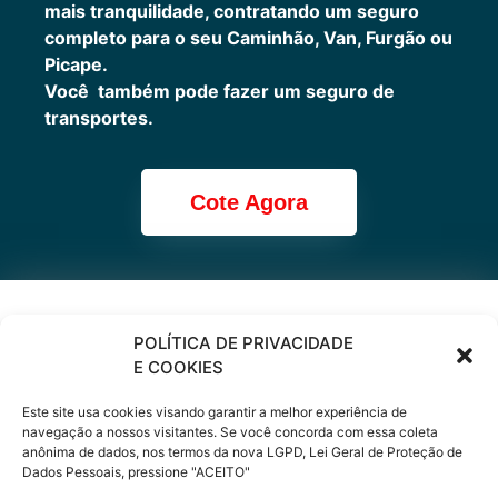
mais tranquilidade, contratando um seguro
completo para o seu Caminhão, Van, Furgão ou
Picape.
Você também pode fazer um seguro de
transportes.
Cote Agora
Cote online ou
POLÍTICA DE PRIVACIDADE
E COOKIES
peça via
Este site usa cookies visando garantir a melhor experiência de
WhatsApp
navegação a nossos visitantes. Se você concorda com essa coleta
anônima de dados, nos termos da nova LGPD, Lei Geral de Proteção de
Dados Pessoais, pressione "ACEITO"