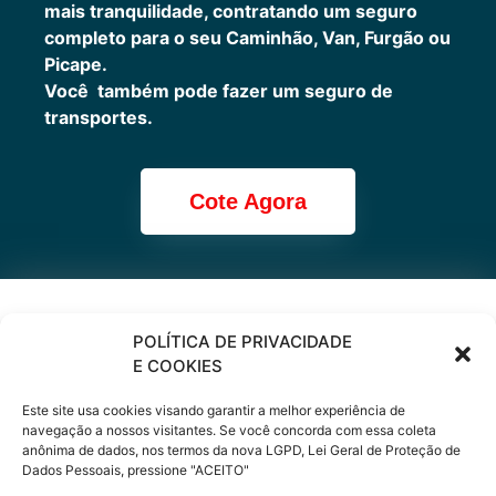
mais tranquilidade, contratando um seguro
completo para o seu Caminhão, Van, Furgão ou
Picape.
Você também pode fazer um seguro de
transportes.
Cote Agora
Cote online ou
POLÍTICA DE PRIVACIDADE
E COOKIES
peça via
Este site usa cookies visando garantir a melhor experiência de
WhatsApp
navegação a nossos visitantes. Se você concorda com essa coleta
anônima de dados, nos termos da nova LGPD, Lei Geral de Proteção de
Dados Pessoais, pressione "ACEITO"