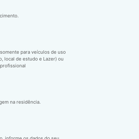
scimento.
 somente para veículos de uso
ho, local de estudo e Lazer) ou
 profissional
gem na residência.
o, informe os dados do seu