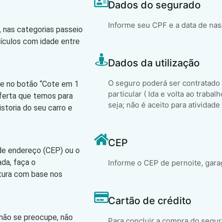
Dados do segurado
Informe seu CPF e a data de na
 nas categorias passeio
eículos com idade entre
Dados da utilização
O seguro poderá ser contratado
que no botão “Cote em 1
particular ( Ida e volta ao trabal
oferta que temos para
seja; não é aceito para atividade
storia do seu carro e
CEP
 de endereço (CEP) ou o
ada, faça o
Informe o CEP de pernoite, gara
atura com base nos
Cartão de crédito
 não se preocupe, não
Para concluir a compra do segur