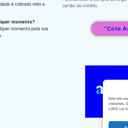
lidade é cobrado mês a
cartão de crédito.
alquer momento?
“Cote A
alquer momento pela sua
.
Este site u
visitantes.
LGPD, Lei G
A