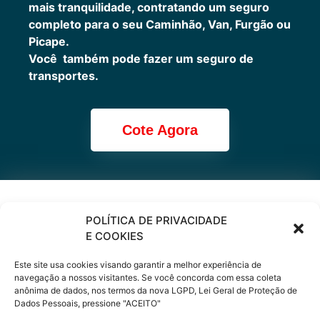
mais tranquilidade, contratando um seguro
completo para o seu Caminhão, Van, Furgão ou
Picape.
Você também pode fazer um seguro de
transportes.
Cote Agora
Cote online ou
POLÍTICA DE PRIVACIDADE
E COOKIES
peça via
Este site usa cookies visando garantir a melhor experiência de
WhatsApp
navegação a nossos visitantes. Se você concorda com essa coleta
anônima de dados, nos termos da nova LGPD, Lei Geral de Proteção de
Dados Pessoais, pressione "ACEITO"