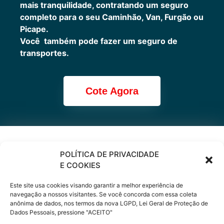
mais tranquilidade, contratando um seguro
completo para o seu Caminhão, Van, Furgão ou
Picape.
Você também pode fazer um seguro de
transportes.
Cote Agora
Cote online ou
POLÍTICA DE PRIVACIDADE
E COOKIES
peça via
Este site usa cookies visando garantir a melhor experiência de
WhatsApp
navegação a nossos visitantes. Se você concorda com essa coleta
anônima de dados, nos termos da nova LGPD, Lei Geral de Proteção de
Dados Pessoais, pressione "ACEITO"