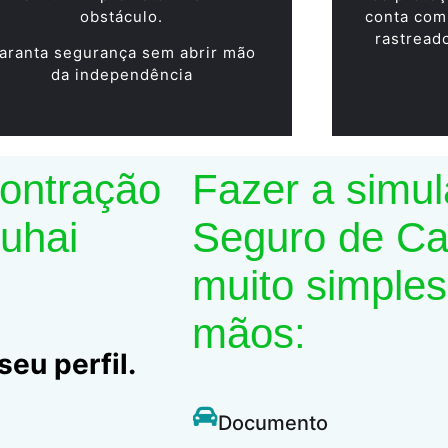
obstáculo.
conta com
rastread
aranta segurança sem abrir mão
da independência
contração
Fazer a simu
Suhai
Seguro de Car
muito simples
mãos:
eu perfil.
Documento