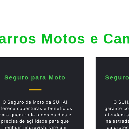
arros Motos e Ca
Seguro para Moto
Seguro
O Seguro de Moto da SUHAI
O SUH
oferece coberturas e benefícios
garante co
para quem roda todos os dias e
atendem a
precisa de agilidade para que
na estrad
nenhum imprevisto vire um
da proteç