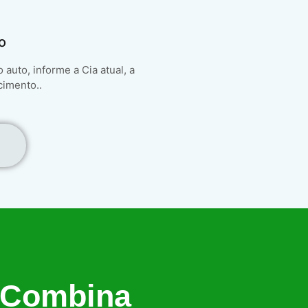
o
auto, informe a Cia atual, a
cimento..
 Combina