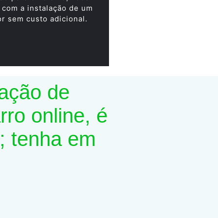
 com a instalação de um
or sem custo adicional.
lação de
ro online, é
; tenha em