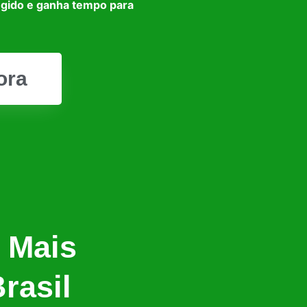
egido e ganha tempo para
ora
 Mais
rasil