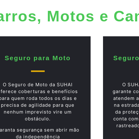
arros, Motos e C
Seguro para Moto
Seguro
O Seguro de Moto da SUHAI
O SUH
oferece coberturas e benefícios
garante co
para quem roda todos os dias e
atendem a
precisa de agilidade para que
na estrad
nenhum imprevisto vire um
da proteç
obstáculo.
conta com
rastread
aranta segurança sem abrir mão
da independência