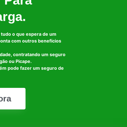
l Para
arga.
 tudo o que espera de um
 conta com outros benefícios
idade, contratando um seguro
gão ou Picape.
bém pode fazer um seguro de
ora