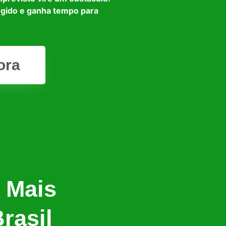
egido e ganha tempo para
ora
 Mais
rasil