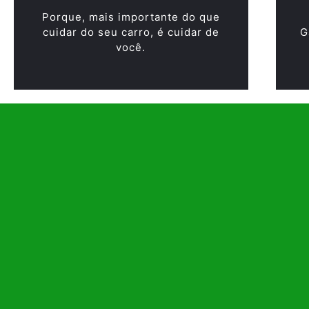
Porque, mais importante do que
cuidar do seu carro, é cuidar de
G
você.