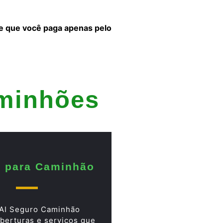
 e que você paga apenas pelo
aminhões
 para Caminhão
AI Seguro Caminhão
berturas e serviços que