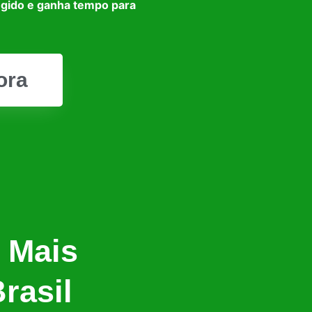
egido e ganha tempo para
ora
 Mais
rasil