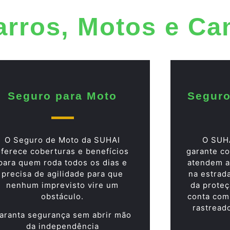
arros, Motos e C
Seguro para Moto
Seguro
O Seguro de Moto da SUHAI
O SUH
oferece coberturas e benefícios
garante co
para quem roda todos os dias e
atendem a
precisa de agilidade para que
na estrad
nenhum imprevisto vire um
da proteç
obstáculo.
conta com
rastread
aranta segurança sem abrir mão
da independência