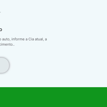
.
o
auto, informe a Cia atual, a
cimento..