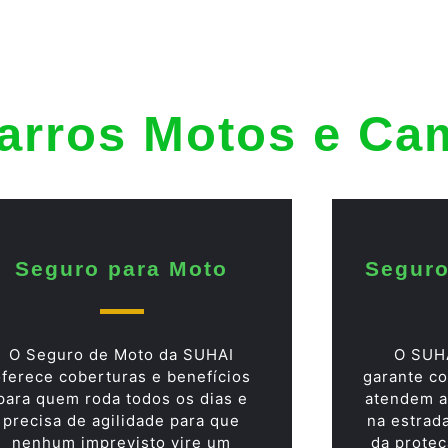
arros Motos e Ca
Seguro para Moto
Seguro
O Seguro de Moto da SUHAI
O SUH
oferece coberturas e benefícios
garante co
para quem roda todos os dias e
atendem a
precisa de agilidade para que
na estrad
nenhum imprevisto vire um
da proteç