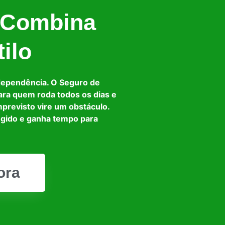
 Combina
ilo
dependência. O Seguro de
ara quem roda todos os dias e
mprevisto vire um obstáculo.
egido e ganha tempo para
ora