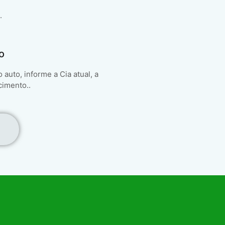
.
o
auto, informe a Cia atual, a
cimento..