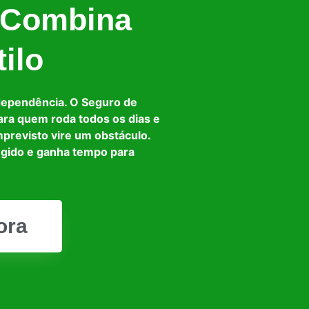
 Combina
ilo
dependência. O Seguro de
ara quem roda todos os dias e
mprevisto vire um obstáculo.
egido e ganha tempo para
ora