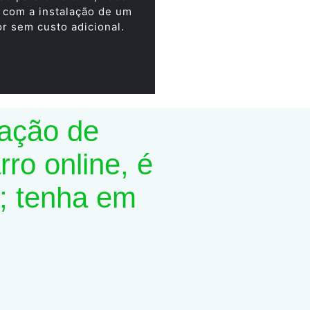
 com a instalação de um
or sem custo adicional.
lação de
ro online, é
; tenha em