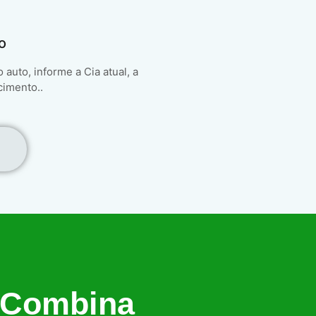
o
auto, informe a Cia atual, a
cimento..
 Combina