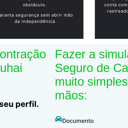
obstáculo.
conta com
rastread
aranta segurança sem abrir mão
da independência
contração
Fazer a simu
Suhai
Seguro de Car
muito simples
mãos:
eu perfil.
Documento