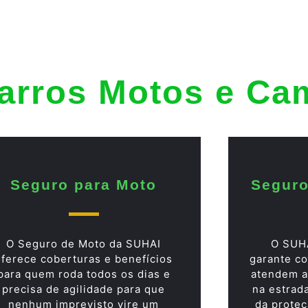
arros Motos e Ca
Seguro para Moto
Seguro
O Seguro de Moto da SUHAI
O SUH
oferece coberturas e benefícios
garante co
para quem roda todos os dias e
atendem a
precisa de agilidade para que
na estrad
nenhum imprevisto vire um
da proteç